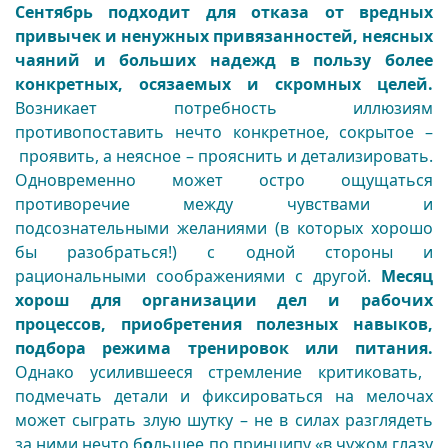
Сентябрь подходит для отказа от вредных
привычек и ненужных привязанностей, неясных
чаяний и больших надежд в пользу более
конкретных, осязаемых и скромных целей.
Возникает потребность иллюзиям
противопоставить нечто конкретное, сокрытое –
проявить, а неясное – прояснить и детализировать.
Одновременно
может остро ощущаться
противоречие между чувствами и
подсознательными желаниями (в которых хорошо
бы разобраться!) с одной стороны и
рациональными соображениями с другой.
Месяц
хорош для организации дел и рабочих
процессов, приобретения
полезных
навыков,
подбора режима тренировок или питания.
Однако усилившееся стремление критиковать,
подмечать детали и фиксироваться на мелочах
может сыграть злую шутку – не в силах разглядеть
за ними нечто б
о
льшее по принципу «в чужом глазу