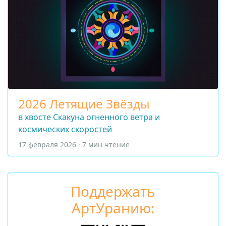
2026 Летящие Звёзды
в хвосте Скакуна огненного ветра и
космических скоростей
17 февраля 2026 · 7 мин чтение
Поддержать
АртУранию: