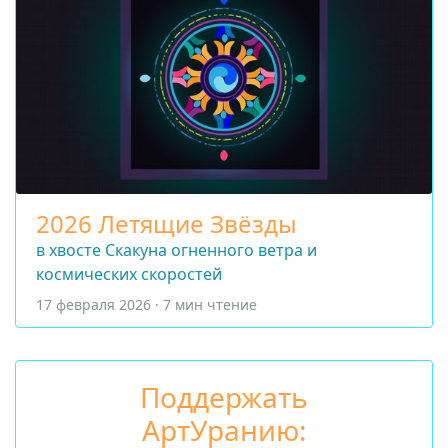
2026 Летящие Звёзды
в хвосте Скакуна огненного ветра и
космических скоростей
17 февраля 2026 · 7 мин чтение
Поддержать
АртУранию: