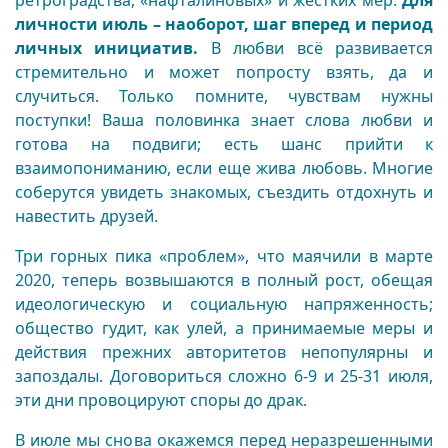
ретроградства, «нафталиновых» и жестких мер.
Для
личности июль – наоборот, шаг вперед и период
личных инициатив.
В любви всё развивается
стремительно и может попросту взять, да и
случиться. Только помните, чувствам нужны
поступки! Ваша половинка знает слова любви и
готова на подвиги; есть шанс прийти к
взаимопониманию, если еще жива любовь. Многие
соберутся увидеть знакомых, съездить отдохнуть и
навестить друзей.
Три горных пика «проблем», что маячили в марте
2020, теперь возвышаются в полный рост, обещая
идеологическую и социальную напряженность;
общество гудит, как улей, а принимаемые меры и
действия прежних авторитетов непопулярны и
запоздалы. Договориться сложно 6-9 и 25-31 июля,
эти дни провоцируют споры до драк.
В июле мы снова окажемся перед неразрешенными