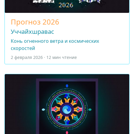
Прогноз 2026
Уччайхшравас
Конь огненного ветра и космических
скоростей
2 февраля 2026 · 12 мин чтение