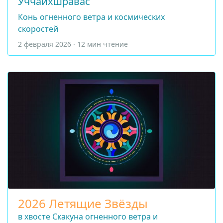
Уччайхшравас
Конь огненного ветра и космических
скоростей
2 февраля 2026 · 12 мин чтение
2026 Летящие Звёзды
в хвосте Скакуна огненного ветра и