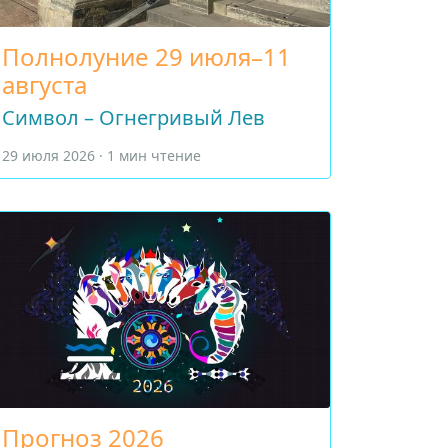
Полнолуние 29 июля–11
августа
Символ – Огнегривый Лев
29 июля 2026 · 1 мин чтение
Прогноз 2026