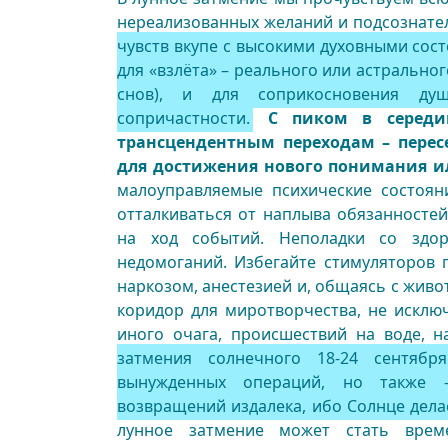
нереализованных желаний и подсознате
чувств вкупе с высокими духовными сос
для «взлёта» – реального или астрально
снов), и для соприкосновения ду
сопричастности.
С пиком в середин
трансцендентным переходам – перес
для достижения нового понимания ил
малоуправляемые психические состоян
отталкиваться от наплыва обязанносте
на ход событий. Неполадки со здор
недомоганий. Избегайте стимуляторов п
наркозом, анестезией и, общаясь с жив
коридор для миротворчества, не исклю
иного очага, происшествий на воде, 
затмения солнечного 18-24 сентябр
вынужденных операций, но также 
возвращений издалека, ибо Солнце делае
лунное затмение может стать време