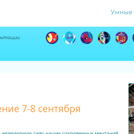
Умные 
льтации
ние 7-8 сентября
ю иллюзорную силу наших сокровенных мечтаний,