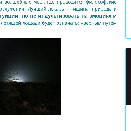
я волшебных мест, где проводятся философские
ослужения. Лучший лекарь – тишина, природа и
туиции, но не индульгировать на эмоциях и
 летящей лошади будет означать: «верным путём