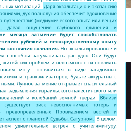
льных мотиваций.
Даря экзальтацию и экспансию
тояниями, дух полнолуния обеспечит вдохновение
го путешествия (медиумического опыта или вещих
ш, давая ощущение глубокого единения и
е месяца затмение будет способствовать
ечению рубежей и непосредственному опыту
и состояния сознания.
Но экзальтированные и
ия способны затуманивать рассудок. Они будут
й, житейских проблем и невозможности повлиять
овьем могут проявиться в виде загадочных
сихики и транквилизаторов, будьте аккуратны с
отными. Лунное затмение открывает спасительный
чая задымления израильского-палестинского или
наводнений и колебаний земной тверди.
Вблизи
я существует риск невосполнимых потерь и
– предопределённых Провидением вестей и
т аспект с планетой Судьбы, Сатурном.
В целом,
нем удивительных встреч с учителями-гуру,