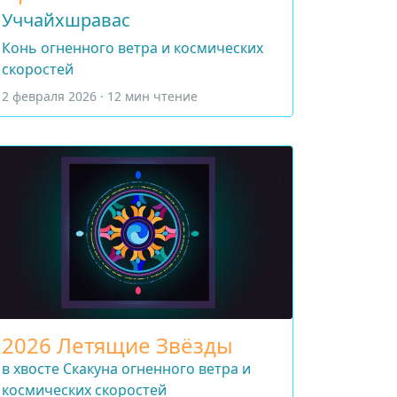
Уччайхшравас
Конь огненного ветра и космических
скоростей
2 февраля 2026 · 12 мин чтение
2026 Летящие Звёзды
в хвосте Скакуна огненного ветра и
космических скоростей